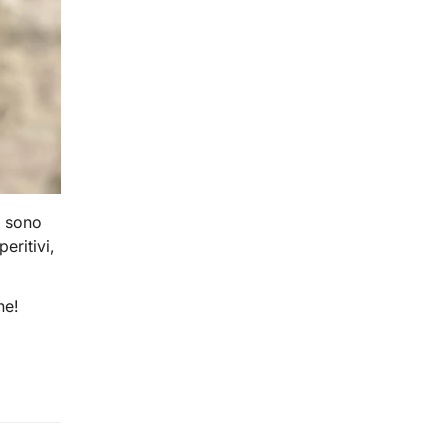
i sono
eritivi,
ne!