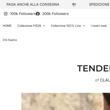
NCHE ALLA CONSEGNA
SPEDIZIONE 6€
100k Followers
300k Followers
HOME
Collezione P/E26
Collezione 100% Lino
I nostri look
Chi Siamo
TENDEN
of
CLAU