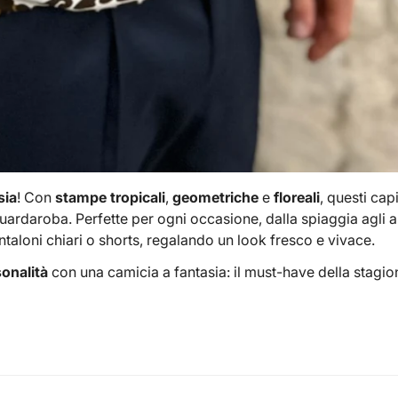
sia
! Con
stampe tropicali
,
geometriche
e
floreali
, questi cap
guardaroba. Perfette per ogni occasione, dalla spiaggia agli ap
ntaloni chiari o shorts, regalando un look fresco e vivace.
onalità
con una camicia a fantasia: il must-have della stagio